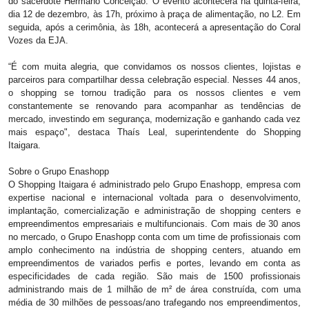
do sacerdote Hermano Conceição. O evento acontecerá na quinta-feira,
dia 12 de dezembro, às 17h, próximo à praça de alimentação, no L2. Em
seguida, após a cerimônia, às 18h, acontecerá a apresentação do Coral
Vozes da EJA.
“É com muita alegria, que convidamos os nossos clientes, lojistas e
parceiros para compartilhar dessa celebração especial. Nesses 44 anos,
o shopping se tornou tradição para os nossos clientes e vem
constantemente se renovando para acompanhar as tendências de
mercado, investindo em segurança, modernização e ganhando cada vez
mais espaço", destaca Thaís Leal, superintendente do Shopping
Itaigara.
Sobre o Grupo Enashopp
O Shopping Itaigara é administrado pelo Grupo Enashopp, empresa com
expertise nacional e internacional voltada para o desenvolvimento,
implantação, comercialização e administração de shopping centers e
empreendimentos empresariais e multifuncionais. Com mais de 30 anos
no mercado, o Grupo Enashopp conta com um time de profissionais com
amplo conhecimento na indústria de shopping centers, atuando em
empreendimentos de variados perfis e portes, levando em conta as
especificidades de cada região. São mais de 1500 profissionais
administrando mais de 1 milhão de m² de área construída, com uma
média de 30 milhões de pessoas/ano trafegando nos empreendimentos,