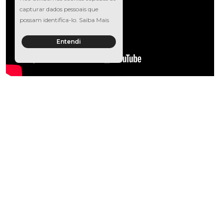
capturar dados pessoais que
possam identifica-lo.
Saiba Mais
Entendi
Um time de especialistas
para ajudar
você a fazer o melhor
negócio