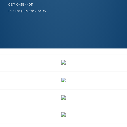
CEP 04534-011
Tel.: +55 (11) 94787-5303