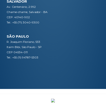
SALVADOR
Av. Centenário, 2.992
Chame-chame, Salvador - BA
CEP: 40140-902
Tel.: +55 (71) 3040-9300
SÃO PAULO
R. Joaquim Floriano, 533
Itaim Bibi, São Paulo - SP
CEP 04534-011
Tel.: +55 (11) 94787-5303