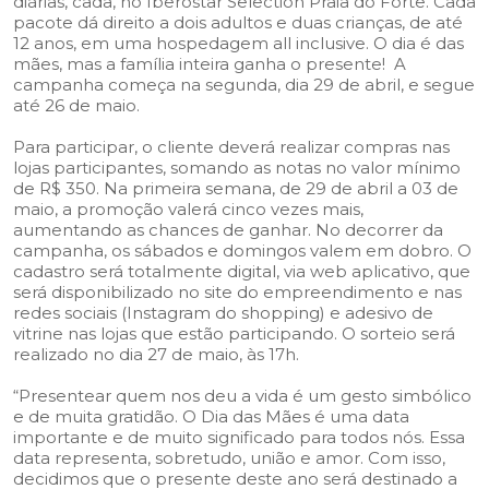
diárias, cada, no Iberostar Selection Praia do Forte. Cada
pacote dá direito a dois adultos e duas crianças, de até
12 anos, em uma hospedagem all inclusive. O dia é das
mães, mas a família inteira ganha o presente! A
campanha começa na segunda, dia 29 de abril, e segue
até 26 de maio.
Para participar, o cliente deverá realizar compras nas
lojas participantes, somando as notas no valor mínimo
de R$ 350. Na primeira semana, de 29 de abril a 03 de
maio, a promoção valerá cinco vezes mais,
aumentando as chances de ganhar. No decorrer da
campanha, os sábados e domingos valem em dobro. O
cadastro será totalmente digital, via web aplicativo, que
será disponibilizado no site do empreendimento e nas
redes sociais (Instagram do shopping) e adesivo de
vitrine nas lojas que estão participando. O sorteio será
realizado no dia 27 de maio, às 17h.
“Presentear quem nos deu a vida é um gesto simbólico
e de muita gratidão. O Dia das Mães é uma data
importante e de muito significado para todos nós. Essa
data representa, sobretudo, união e amor. Com isso,
decidimos que o presente deste ano será destinado a