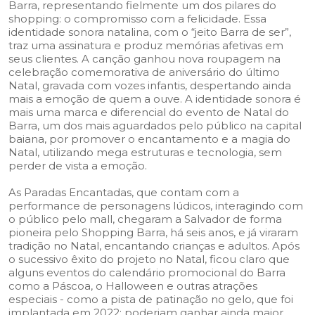
Barra, representando fielmente um dos pilares do
shopping: o compromisso com a felicidade. Essa
identidade sonora natalina, com o “jeito Barra de ser”,
traz uma assinatura e produz memórias afetivas em
seus clientes. A canção ganhou nova roupagem na
celebração comemorativa de aniversário do último
Natal, gravada com vozes infantis, despertando ainda
mais a emoção de quem a ouve. A identidade sonora é
mais uma marca e diferencial do evento de Natal do
Barra, um dos mais aguardados pelo público na capital
baiana, por promover o encantamento e a magia do
Natal, utilizando mega estruturas e tecnologia, sem
perder de vista a emoção.
As Paradas Encantadas, que contam com a
performance de personagens lúdicos, interagindo com
o público pelo mall, chegaram a Salvador de forma
pioneira pelo Shopping Barra, há seis anos, e já viraram
tradição no Natal, encantando crianças e adultos. Após
o sucessivo êxito do projeto no Natal, ficou claro que
alguns eventos do calendário promocional do Barra
como a Páscoa, o Halloween e outras atrações
especiais - como a pista de patinação no gelo, que foi
implantada em 2022; poderiam ganhar ainda maior