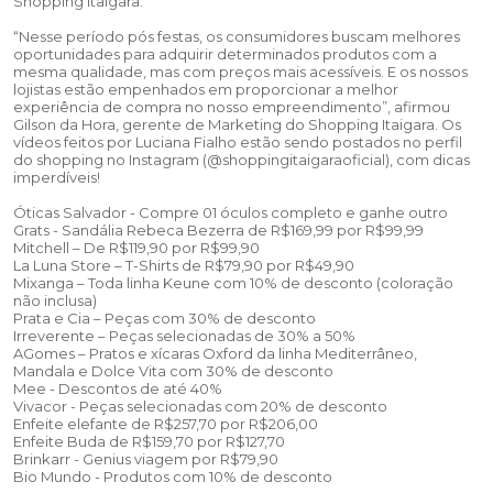
Shopping Itaigara.
“Nesse período pós festas, os consumidores buscam melhores
oportunidades para adquirir determinados produtos com a
mesma qualidade, mas com preços mais acessíveis. E os nossos
lojistas estão empenhados em proporcionar a melhor
experiência de compra no nosso empreendimento”, afirmou
Gilson da Hora, gerente de Marketing do Shopping Itaigara. Os
vídeos feitos por Luciana Fialho estão sendo postados no perfil
do shopping no Instagram (@shoppingitaigaraoficial), com dicas
imperdíveis!
Óticas Salvador - Compre 01 óculos completo e ganhe outro
Grats - Sandália Rebeca Bezerra de R$169,99 por R$99,99
Mitchell – De R$119,90 por R$99,90
La Luna Store – T-Shirts de R$79,90 por R$49,90
Mixanga – Toda linha Keune com 10% de desconto (coloração
não inclusa)
Prata e Cia – Peças com 30% de desconto
Irreverente – Peças selecionadas de 30% a 50%
AGomes – Pratos e xícaras Oxford da linha Mediterrâneo,
Mandala e Dolce Vita com 30% de desconto
Mee - Descontos de até 40%
Vivacor - Peças selecionadas com 20% de desconto
Enfeite elefante de R$257,70 por R$206,00
Enfeite Buda de R$159,70 por R$127,70
Brinkarr - Genius viagem por R$79,90
Bio Mundo - Produtos com 10% de desconto